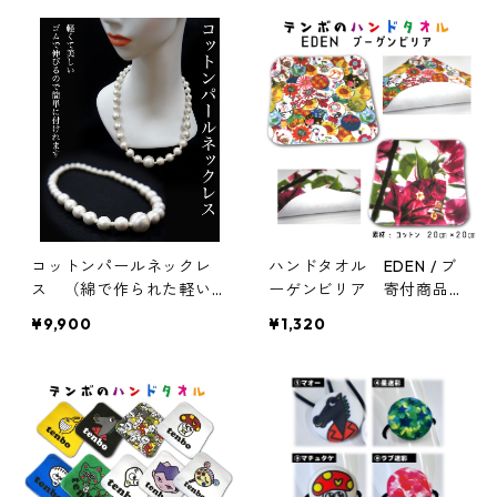
コットンパールネックレ
ハンドタオル EDEN / ブ
ス （綿で作られた軽いパ
ーゲンビリア 寄付商品
ール）
(全2種類)
¥9,900
¥1,320