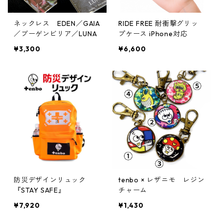
ネックレス EDEN／GAIA
RIDE FREE 耐衝撃グリッ
／ブーゲンビリア／LUNA
プケース iPhone対応
¥3,300
¥6,600
防災デザインリュック
tenbo × レザニモ レジン
『STAY SAFE』
チャーム
¥7,920
¥1,430