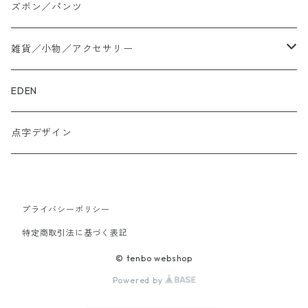
大きいサイズ
ズボン／パンツ
ロングTシャツ
雑貨／小物／アクセサリー
トートバッグ
EDEN
ぬかカイロ
点字デザイン
ビーズアクセサリー
プライバシーポリシー
財布
特定商取引法に基づく表記
スニーカー
© tenbo webshop
Powered by
ネクタイ