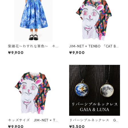
紫陽花〜わすれな草色〜 キ
JIM-NET × TENBO 「CAT BL
ッズスカート
ESS YOU」ドライTシャツ
¥9,900
¥9,900
（キッズ〜大人XL）
キッズサイズ JIM-NET × TE
リバーシブルネックレス GAI
NBO 「CAT BLESS YOU」
A & LUNA
¥9,900
¥5,500