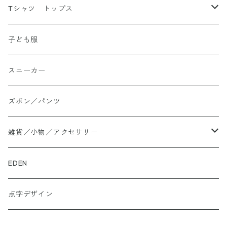
Tシャツ トップス
Tシャツ
子ども服
シャツ
スニーカー
大きいサイズ
ズボン／パンツ
ロングTシャツ
雑貨／小物／アクセサリー
トートバッグ
EDEN
ぬかカイロ
点字デザイン
ビーズアクセサリー