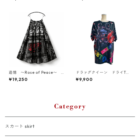
追憶 〜Rose of Peace〜 S
ドラァグクイーン ドライTシ
UGIZO × tenbo プリントス
ャツ （キッズ〜大人XL）
¥19,250
¥9,900
カート
Category
スカート skirt