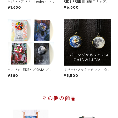
レジンヘアゴム tenbo × レ
RIDE FREE 耐衝撃グリップケ
ザニモ
ース iPhone対応
¥1,650
¥6,600
ヘアゴム. EDEN ／GAIA ／ブ
リバーシブルネックレス GAI
ーゲンビリア／LUNA
A & LUNA
¥880
¥5,500
その他の商品