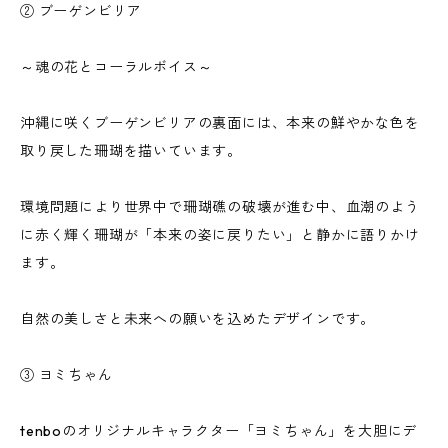
② ブーゲンビリア
～魂の花とコーラルボイス～
沖縄に咲くブーゲンビリアの裏面には、本来の鮮やかな色を
取り戻した珊瑚を描いています。
環境問題により世界中で珊瑚礁の破壊が進む中、血潮のよう
に赤く輝く珊瑚が「本来の姿に戻りたい」と静かに語りかけ
ます。
自然の美しさと未来への願いを込めたデザインです。
③ ヨミちゃん
tenboのオリジナルキャラクター「ヨミちゃん」を大胆にデ