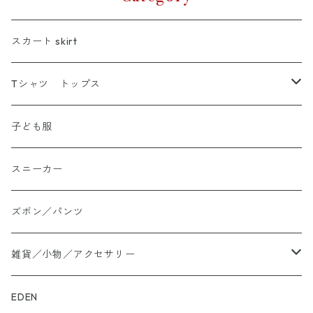
スカート skirt
Tシャツ トップス
Tシャツ
子ども服
シャツ
スニーカー
大きいサイズ
ズボン／パンツ
ロングTシャツ
雑貨／小物／アクセサリー
トートバッグ
EDEN