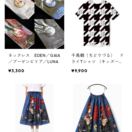
ネックレス EDEN／GAIA
千鳥鶴（ちどりづる） ド
／ブーゲンビリア／LUNA
ライTシャツ （キッズ〜大
人XL）
¥3,300
¥9,900