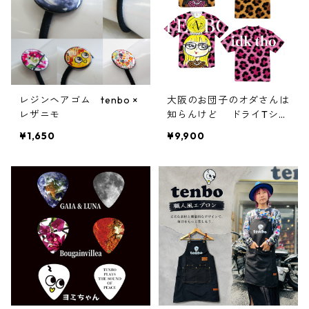
レジンヘアゴム tenbo ×
大阪のお団子のオダさんは
レザニモ
知らんけど ドライTシャ
ツ
¥1,650
¥9,900