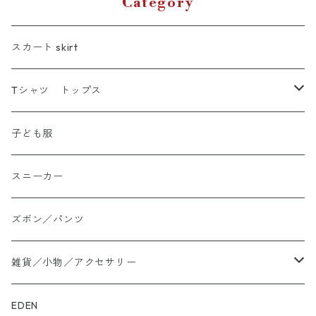
Category
スカート skirt
Tシャツ トップス
Tシャツ
子ども服
シャツ
スニーカー
大きいサイズ
ズボン／パンツ
ロングTシャツ
雑貨／小物／アクセサリー
トートバッグ
EDEN