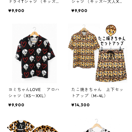
ドライTシャツ （キッズ〜
シャツ （キッズ〜大人X
大人XL）
L）
¥9,900
¥9,900
ヨミちゃんLOVE アロハ
たこ焼きちゃん 上下セッ
シャツ（XS〜XXL）
トアップ（M-4L）
¥9,900
¥14,300