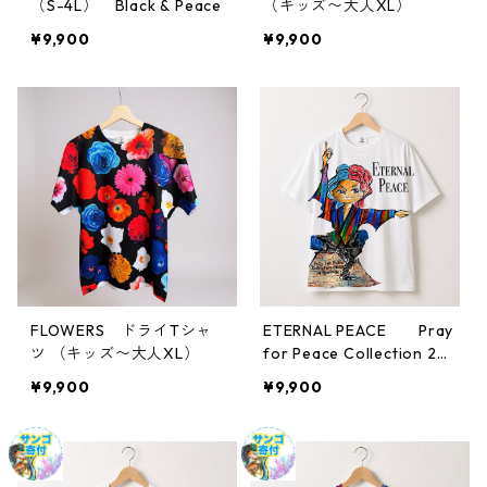
（S-4L） Black & Peace
（キッズ〜大人XL）
¥9,900
¥9,900
FLOWERS ドライTシャ
ETERNAL PEACE Pray
ツ （キッズ〜大人XL）
for Peace Collection 20
25 in 長崎
¥9,900
¥9,900