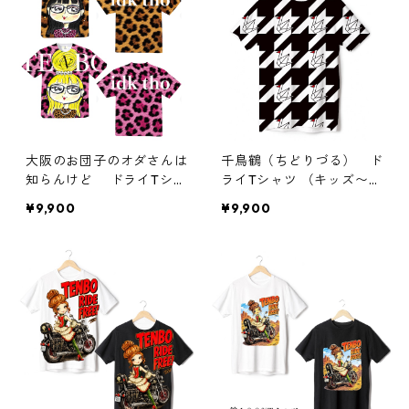
大阪のお団子のオダさんは
千鳥鶴（ちどりづる） ド
知らんけど ドライTシャ
ライTシャツ （キッズ〜大
ツ
人XL）
¥9,900
¥9,900