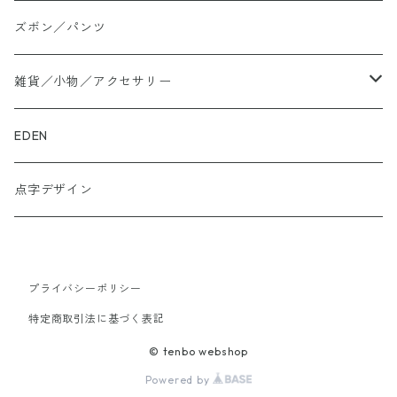
大きいサイズ
ズボン／パンツ
ロングTシャツ
雑貨／小物／アクセサリー
トートバッグ
EDEN
ぬかカイロ
点字デザイン
ビーズアクセサリー
プライバシーポリシー
財布
特定商取引法に基づく表記
スニーカー
© tenbo webshop
Powered by