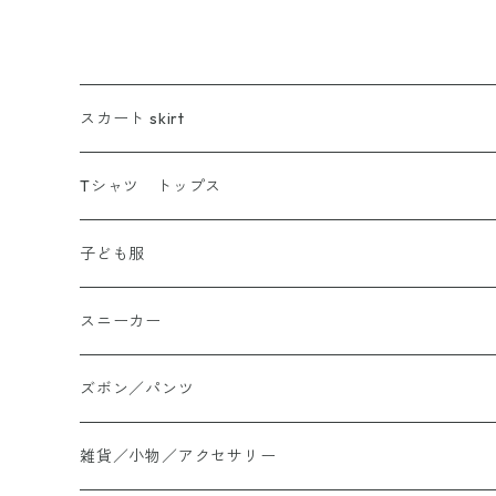
スカート skirt
Tシャツ トップス
Tシャツ
子ども服
シャツ
スニーカー
大きいサイズ
ズボン／パンツ
ロングTシャツ
雑貨／小物／アクセサリー