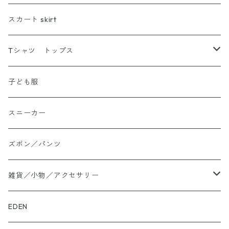
スカート skirt
Tシャツ トップス
Tシャツ
子ども服
シャツ
スニーカー
大きいサイズ
ズボン／パンツ
ロングTシャツ
雑貨／小物／アクセサリー
トートバッグ
EDEN