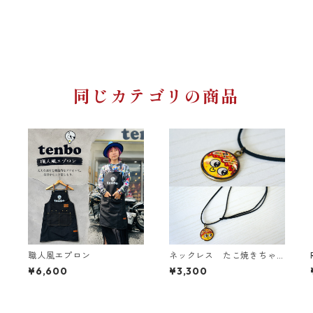
同じカテゴリの商品
職人風エプロン
ネックレス たこ焼きちゃ
ん
¥6,600
¥3,300