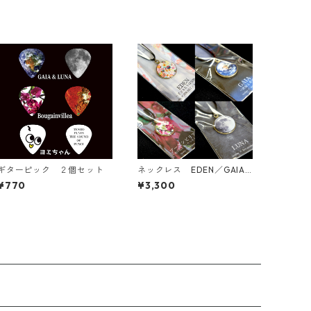
ギターピック ２個セット
ネックレス EDEN／GAIA
／ブーゲンビリア／LUNA
¥770
¥3,300