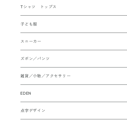
Tシャツ トップス
Tシャツ
子ども服
シャツ
スニーカー
大きいサイズ
ズボン／パンツ
ロングTシャツ
雑貨／小物／アクセサリー
トートバッグ
EDEN
ぬかカイロ
点字デザイン