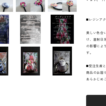
◼️レジンア
美しい色合
け、直射日
の影響によ
す。
◼️受注生産
商品のお届
あらかじめ