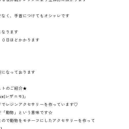
でなく、手首につけてもオシャレです
になります
１０日ほどかかります
型になっております
ストのご紹介★
maux(レザニモ)」
ドでレジンアクセサリーを作っています♡
で「動物」という意味です☆
なので動物をモチーフにしたアクセサリーを作って
)