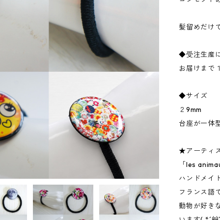
髪留めだけ
◆受注生産
お届けまで
◆サイズ
２9mm
台座が一体
★アーティ
「les ani
ハンドメイ
フランス語
動物が好き
います( *´艸`