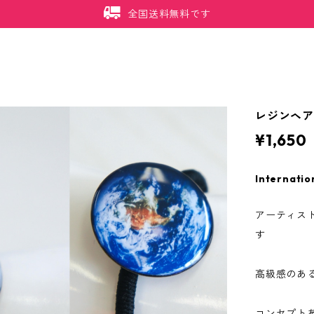
全国送料無料です
レジンヘア
¥1,650
Internatio
アーティス
す
高級感のあ
コンセプト