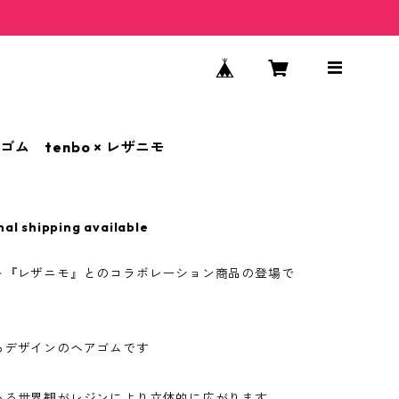
ゴム tenbo × レザニモ
nal shipping available
ト『レザニモ』とのコラボレーション商品の登場で
るデザインのヘアゴムです
ある世界観がレジンにより立体的に広がります