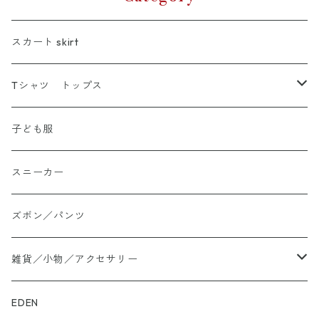
スカート skirt
Tシャツ トップス
Tシャツ
子ども服
シャツ
スニーカー
大きいサイズ
ズボン／パンツ
ロングTシャツ
雑貨／小物／アクセサリー
トートバッグ
EDEN