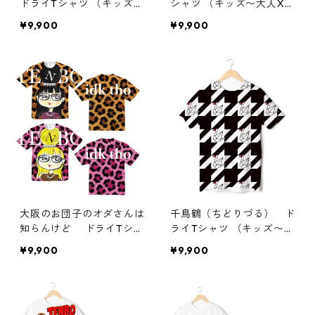
ドライTシャツ （キッズ〜
シャツ （キッズ〜大人X
大人XL）
L）
¥9,900
¥9,900
大阪のお団子のオダさんは
千鳥鶴（ちどりづる） ド
知らんけど ドライTシャ
ライTシャツ （キッズ〜大
ツ
人XL）
¥9,900
¥9,900