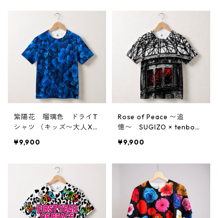
紫陽花 瑠璃色 ドライT
Rose of Peace 〜追
シャツ （キッズ〜大人X
憶〜 SUGIZO × tenbo
L）
ドライTシャツ
¥9,900
¥9,900