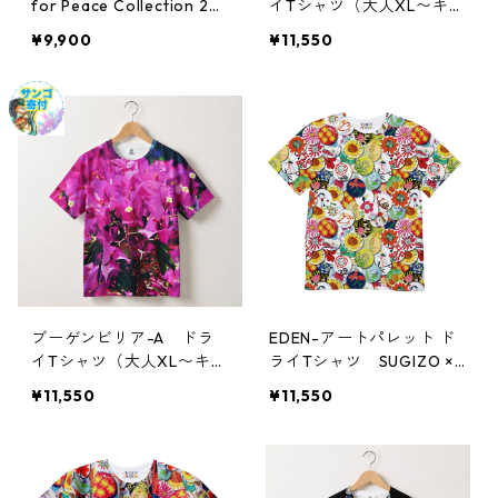
for Peace Collection 20
イTシャツ（大人XL〜キッ
25 in 長崎
ズサイズ）
¥9,900
¥11,550
ブーゲンビリア-A ドラ
EDEN-アートパレット ド
イTシャツ（大人XL〜キッ
ライTシャツ SUGIZO × t
ズサイズ）
enbo × JIM-NET
¥11,550
¥11,550