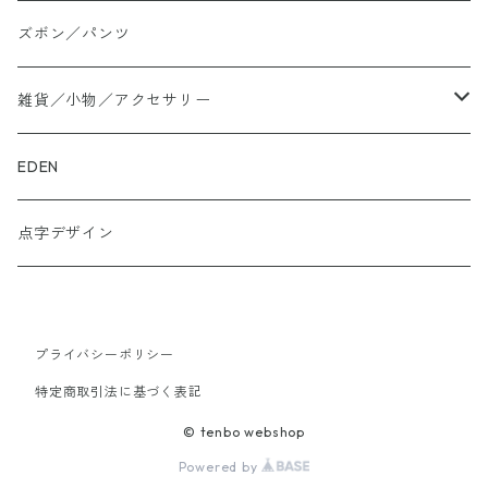
大きいサイズ
ズボン／パンツ
ロングTシャツ
雑貨／小物／アクセサリー
トートバッグ
EDEN
ぬかカイロ
点字デザイン
ビーズアクセサリー
プライバシーポリシー
財布
特定商取引法に基づく表記
スニーカー
© tenbo webshop
Powered by