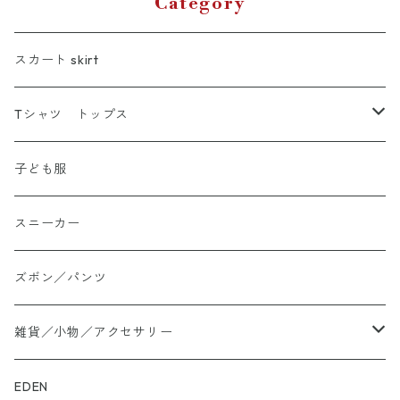
Category
スカート skirt
Tシャツ トップス
Tシャツ
子ども服
シャツ
スニーカー
大きいサイズ
ズボン／パンツ
ロングTシャツ
雑貨／小物／アクセサリー
トートバッグ
EDEN