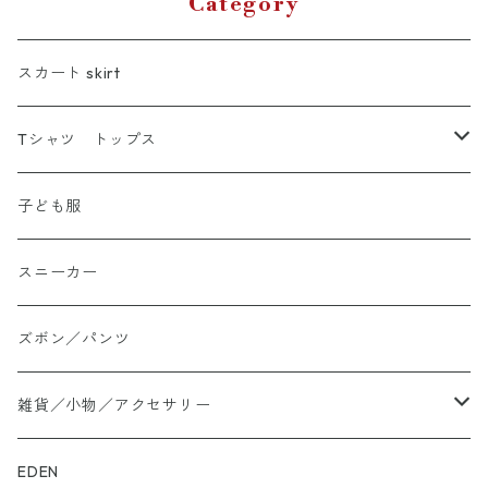
Category
スカート skirt
Tシャツ トップス
Tシャツ
子ども服
シャツ
スニーカー
大きいサイズ
ズボン／パンツ
ロングTシャツ
雑貨／小物／アクセサリー
トートバッグ
EDEN