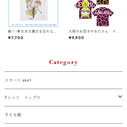
継ぐ-東日本大震災を忘れな
大阪のお団子のおださん ド
い- キッズTシャツ
ライTシャツ （キッズ〜大人X
¥7,700
¥9,900
L）
Category
スカート skirt
Tシャツ トップス
Tシャツ
子ども服