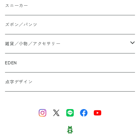
シャツ
スニーカー
大きいサイズ
ズボン／パンツ
ロングTシャツ
雑貨／小物／アクセサリー
トートバッグ
EDEN
ぬかカイロ
点字デザイン
ビーズアクセサリー
財布
スニーカー