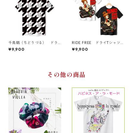
千鳥鶴（ちどりづる） ドラ
RIDE FREE ドライTシャツ
イTシャツ （キッズ〜大人X
（キッズ〜大人XL）
¥9,900
¥9,900
L）
その他の商品