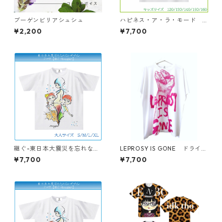
ブーゲンビリアシュシュ
ハピネス・ア・ラ・モード T
シャツ キッズサイズ
¥2,200
¥7,700
継ぐ-東日本大震災を忘れな
LEPROSY IS GONE ドライT
い- Tシャツ
シャツ（キッズ〜大人XL）
¥7,700
¥7,700