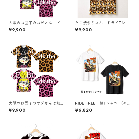
大阪のお団子のおださん ド
たこ焼きちゃん ドライTシャ
ライTシャツ （キッズ〜大人X
ツ （キッズ〜大人XL）
¥9,900
¥9,900
L）
大阪のお団子のオダさんは知
RIDE FREE 綿Tシャツ （キ
らんけど ドライTシャツ
ッズ〜大人XL）
¥9,900
¥6,820