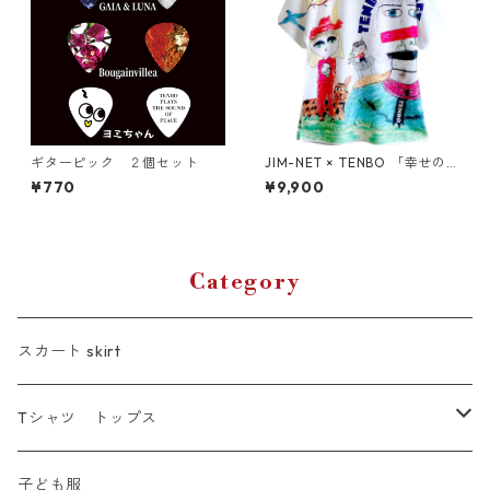
ギターピック ２個セット
JIM-NET × TENBO 「幸せの
方舟」ドライTシャツ （キッ
¥770
¥9,900
ズ〜大人XL）
Category
スカート skirt
Tシャツ トップス
Tシャツ
子ども服