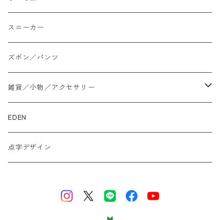
シャツ
スニーカー
大きいサイズ
ズボン／パンツ
ロングTシャツ
雑貨／小物／アクセサリー
トートバッグ
EDEN
ぬかカイロ
点字デザイン
ビーズアクセサリー
財布