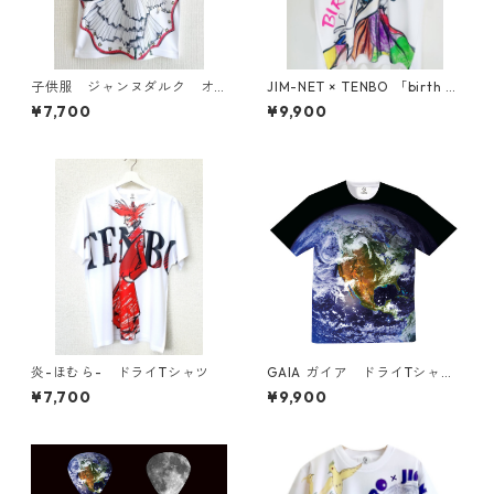
子供服 ジャンヌダルク オ
JIM-NET × TENBO 「birth gi
ーバープリント ドライTシャ
rl」ドライメッシュTシャツ 大
¥7,700
¥9,900
ツ
人〜子ども
炎-ほむら- ドライTシャツ
GAIA ガイア ドライTシャツ
（キッズ〜大人XL）
¥7,700
¥9,900