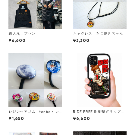
職人風エプロン
ネックレス たこ焼きちゃん
¥6,600
¥3,300
レジンヘアゴム tenbo × レ
RIDE FREE 耐衝撃グリップケ
ザニモ
ース iPhone対応
¥1,650
¥6,600