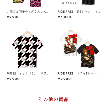
大阪のお団子のオダさんは知
RIDE FREE 綿Tシャツ （キ
らんけど ドライTシャツ
ッズ〜大人XL）
¥9,900
¥6,820
千鳥鶴（ちどりづる） ドラ
RIDE FREE ドライTシャツ
イTシャツ （キッズ〜大人X
（キッズ〜大人XL）
¥9,900
¥9,900
L）
その他の商品