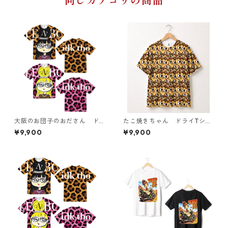
同じカテゴリの商品
大阪のお団子のおださん ド
たこ焼きちゃん ドライTシャ
ライTシャツ （キッズ〜大人X
ツ （キッズ〜大人XL）
¥9,900
¥9,900
L）