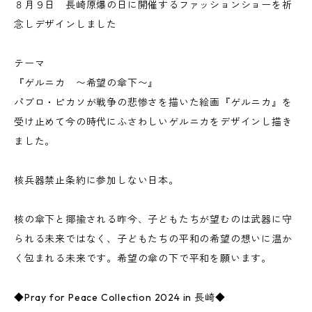
８月９日 長崎原爆の日に開催するファッションショーを祈
念しデザインしました
テーマ
『ゲルニカ 〜希望の傘下〜』
パブロ・ピカソが戦争の悲惨さを描いた絵画『ゲルニカ』を
受け止めて今の時代にふさわしいゲルニカをデザインし描き
ました。
核兵器禁止条約に参加しない日本。
核の傘下と揶揄される昨今、子どもたちが望むのは武器に守
られる未来ではなく、子どもたちの平和の希望の想いに温か
く包まれる未来です。希望の傘の下で平和を願います。
◆Pray for Peace Collection 2024 in 長崎◆