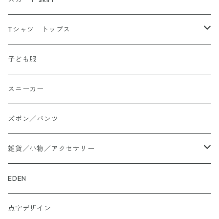
Tシャツ トップス
Tシャツ
子ども服
シャツ
スニーカー
大きいサイズ
ズボン／パンツ
ロングTシャツ
雑貨／小物／アクセサリー
トートバッグ
EDEN
ぬかカイロ
点字デザイン