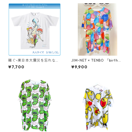
継ぐ-東日本大震災を忘れな
JIM-NET × TENBO 「birth」
い- Tシャツ
ドライTシャツ（キッズ〜大人
¥7,700
¥9,900
XL）