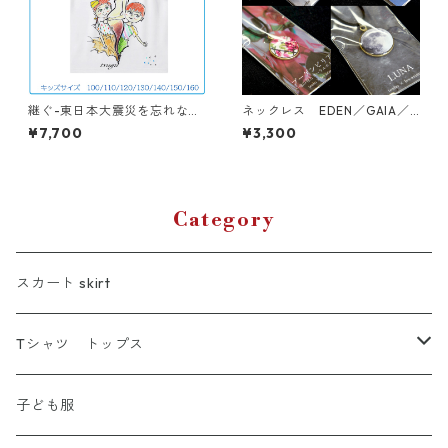
継ぐ-東日本大震災を忘れな
ネックレス EDEN／GAIA／
い- キッズTシャツ
ブーゲンビリア／LUNA
¥7,700
¥3,300
Category
スカート skirt
Tシャツ トップス
Tシャツ
子ども服