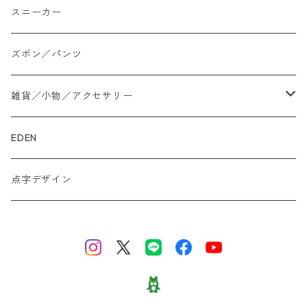
シャツ
スニーカー
大きいサイズ
ズボン／パンツ
ロングTシャツ
雑貨／小物／アクセサリー
トートバッグ
EDEN
ぬかカイロ
点字デザイン
ビーズアクセサリー
財布
スニーカー