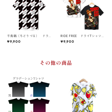
千鳥鶴（ちどりづる） ドラ
RIDE FREE ドライTシャツ
イTシャツ （キッズ〜大人X
（キッズ〜大人XL）
¥9,900
¥9,900
L）
その他の商品