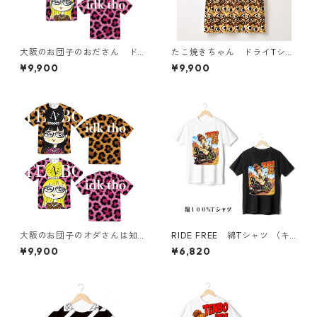
大阪のお団子のおださん ド
たこ焼きちゃん ドライTシャ
ライTシャツ （キッズ〜大人X
ツ （キッズ〜大人XL）
¥9,900
¥9,900
L）
大阪のお団子のオダさんは知
RIDE FREE 綿Tシャツ （キ
らんけど ドライTシャツ
ッズ〜大人XL）
¥9,900
¥6,820