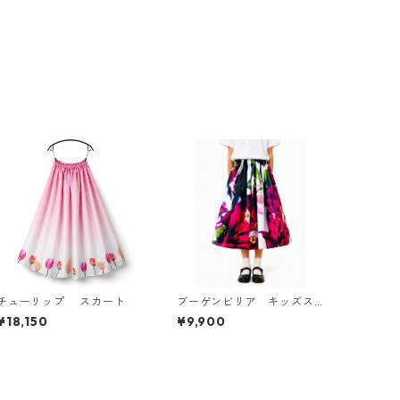
チューリップ スカート
ブーゲンビリア キッズス
カート
¥18,150
¥9,900