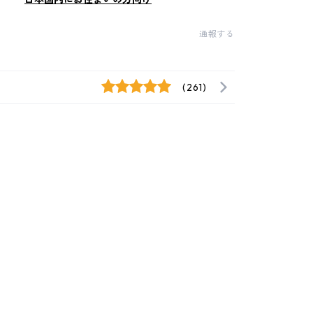
通報する
(261)