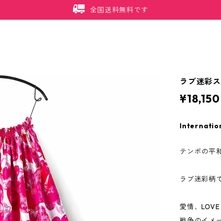
全国送料無料です
ラブ迷彩
¥18,150
Internatio
テンボの平
ラブ迷彩柄
愛情、LOV
戦争のイメ