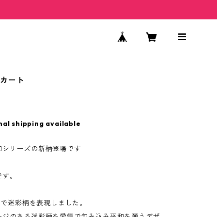
スカート
nal shipping available
和シリーズの新柄登場です
です。
E で迷彩柄を表現しました。
ージのある迷彩柄を愛情で包み込み平和を願うデザ