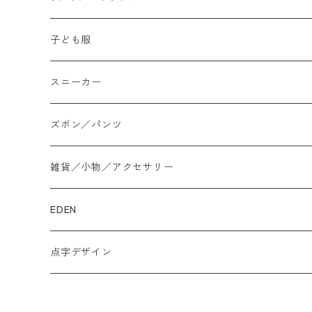
Tシャツ
子ども服
シャツ
スニーカー
大きいサイズ
ズボン／パンツ
ロングTシャツ
雑貨／小物／アクセサリー
トートバッグ
EDEN
ぬかカイロ
点字デザイン
ビーズアクセサリー