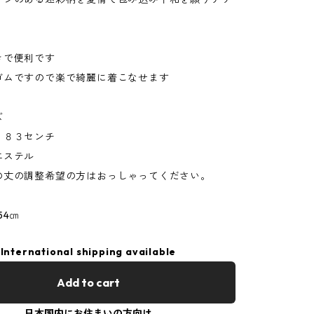
きで便利です
ゴムですので楽で綺麗に着こなせます
ズ
 ８３センチ
エステル
の丈の調整希望の方はおっしゃってください。
54㎝
International shipping available
Add to cart
日本国内にお住まいの方向け