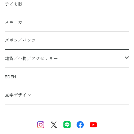
Tシャツ
子ども服
シャツ
スニーカー
大きいサイズ
ズボン／パンツ
ロングTシャツ
雑貨／小物／アクセサリー
トートバッグ
EDEN
ぬかカイロ
点字デザイン
ビーズアクセサリー
財布