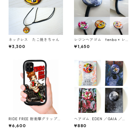
ネックレス たこ焼きちゃん
レジンヘアゴム tenbo × レ
ザニモ
¥3,300
¥1,650
RIDE FREE 耐衝撃グリップケ
ヘアゴム. EDEN ／GAIA ／ブ
ース iPhone対応
ーゲンビリア／LUNA
¥6,600
¥880