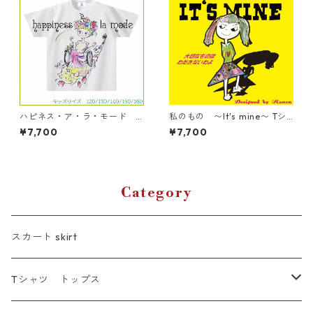
ハピネス・ア・ラ・モード T
私のもの 〜It's mine〜 Tシ
シャツ キッズサイズ
ャツ
¥7,700
¥7,700
Category
スカート skirt
Tシャツ トップス