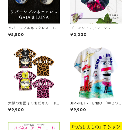
リバーシブルネックレス GAI
ブーゲンビリアシュシュ
A & LUNA
¥5,500
¥2,200
大阪のお団子のおださん ド
JIM-NET × TENBO 「幸せの
ライTシャツ （キッズ〜大人X
方舟」ドライTシャツ （キッ
¥9,900
¥9,900
L）
ズ〜大人XL）