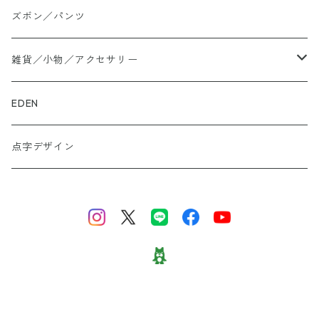
大きいサイズ
ズボン／パンツ
ロングTシャツ
雑貨／小物／アクセサリー
トートバッグ
EDEN
ぬかカイロ
点字デザイン
ビーズアクセサリー
財布
スニーカー