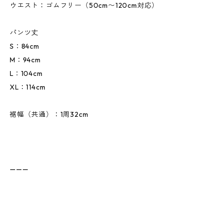
ウエスト：ゴムフリー（50cm〜120cm対応）
パンツ丈
S：84cm
M：94cm
L：104cm
XL：114cm
裾幅（共通）：1周32cm
———