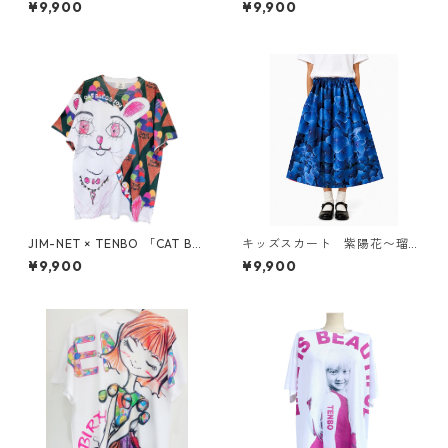
¥9,900
¥9,900
L）
JIM-NET × TENBO 「CAT BL
キッズスカート 紫陽花〜瑠
ESS YOU」ドライTシャツ
璃色〜
¥9,900
¥9,900
（キッズ〜大人XL）