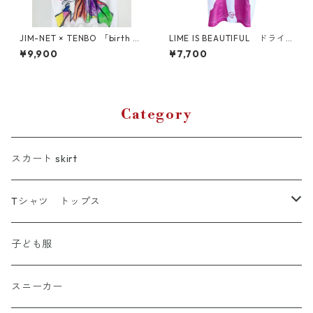
JIM-NET × TENBO 「birth gi
LIME IS BEAUTIFUL ドライT
rl」ドライメッシュTシャツ 大
シャツ （キッズ〜大人XL）
¥9,900
¥7,700
人〜子ども
Category
スカート skirt
Tシャツ トップス
Tシャツ
子ども服
シャツ
スニーカー